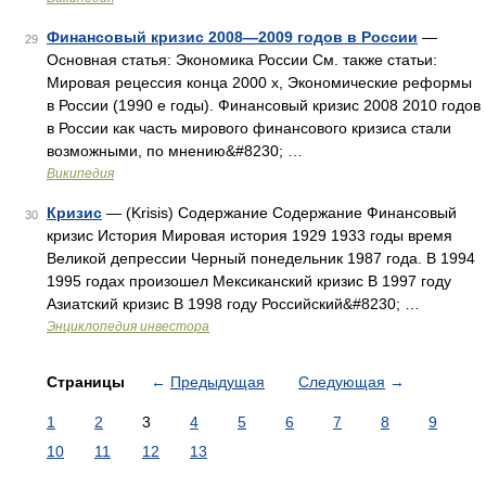
Финансовый кризис 2008—2009 годов в России
—
29
Основная статья: Экономика России См. также статьи:
Мировая рецессия конца 2000 х, Экономические реформы
в России (1990 е годы). Финансовый кризис 2008 2010 годов
в России как часть мирового финансового кризиса стали
возможными, по мнению&#8230; …
Википедия
Кризис
— (Krisis) Содержание Содержание Финансовый
30
кризис История Мировая история 1929 1933 годы время
Великой депрессии Черный понедельник 1987 года. В 1994
1995 годах произошел Мексиканский кризис В 1997 году
Азиатский кризис В 1998 году Российский&#8230; …
Энциклопедия инвестора
Страницы
←
Предыдущая
Следующая
→
1
2
3
4
5
6
7
8
9
10
11
12
13